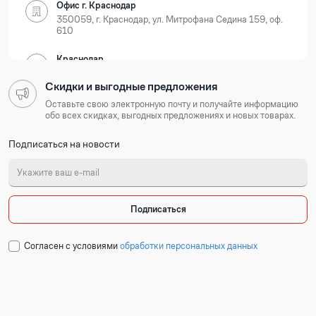
Офис г. Краснодар
350059, г. Краснодар, ул. Митрофана Седина 159, оф.
610
Краснодар
350059, г. Краснодар, ул. Новороссийская, д. 35
Скидки и выгодные предложения
Нижегородская область
Оставьте свою электронную почту и получайте информацию
обо всех скидках, выгодных предложениях и новых товарах.
Офис г. Нижний Новгород
Подписаться на новости
603105, г. Нижний Новгород, Ошарская 77А, БЦ
Лондон, оф. 801-803
Нижний Новгород
603127, г. Нижний Новгород, ул. Коновалова, д. 6
Подписаться
Республика Татарстан
Cогласен с условиями
обработки персональных данных
Офис г. Казань
420054, г. Казань, ул. Техническая 120 корп. 3, 2
подъезд, 2 этаж, офис 204
Набережные Челны