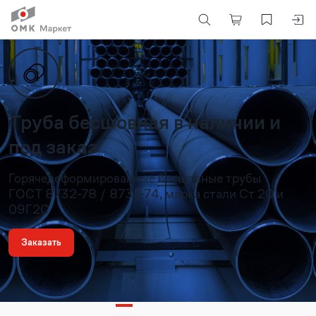
Труба бесшовная в наличии и
под заказ
Горячедеформированные бесшовные трубы
ГОСТ 8732-78 / 8731-74, марка стали Ст 20 и
09Г2С
Заказать