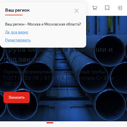
Ваш регион
Ваш регион - Москва и Московская область?
Да, все верно
Редактировать
Труба бесшовная в наличии и
под заказ
Горячедеформированные бесшовные трубы
ГОСТ 8732-78 / 8731-74, марка стали Ст 20 и
09Г2С
Заказать