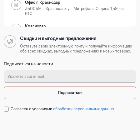
Офис г. Краснодар
350059, г. Краснодар, ул. Митрофана Седина 159, оф.
610
Краснодар
350059, г. Краснодар, ул. Новороссийская, д. 35
Скидки и выгодные предложения
Нижегородская область
Оставьте свою электронную почту и получайте информацию
обо всех скидках, выгодных предложениях и новых товарах.
Офис г. Нижний Новгород
Подписаться на новости
603105, г. Нижний Новгород, Ошарская 77А, БЦ
Лондон, оф. 801-803
Нижний Новгород
603127, г. Нижний Новгород, ул. Коновалова, д. 6
Подписаться
Республика Татарстан
Cогласен с условиями
обработки персональных данных
Офис г. Казань
420054, г. Казань, ул. Техническая 120 корп. 3, 2
подъезд, 2 этаж, офис 204
Набережные Челны