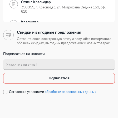
Офис г. Краснодар
350059, г. Краснодар, ул. Митрофана Седина 159, оф.
610
Краснодар
350059, г. Краснодар, ул. Новороссийская, д. 35
Скидки и выгодные предложения
Нижегородская область
Оставьте свою электронную почту и получайте информацию
обо всех скидках, выгодных предложениях и новых товарах.
Офис г. Нижний Новгород
Подписаться на новости
603105, г. Нижний Новгород, Ошарская 77А, БЦ
Лондон, оф. 801-803
Нижний Новгород
603127, г. Нижний Новгород, ул. Коновалова, д. 6
Подписаться
Республика Татарстан
Cогласен с условиями
обработки персональных данных
Офис г. Казань
420054, г. Казань, ул. Техническая 120 корп. 3, 2
подъезд, 2 этаж, офис 204
Набережные Челны