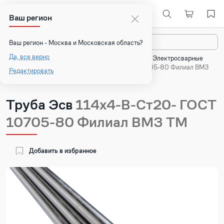
Ваш регион
Назад
Ваш регион - Москва и Московская область?
Да, все верно
Главная
Каталог
Стальные трубы
Электросварные
трубы
Труба Эсв 114х4-В-Ст20- ГОСТ 10705-80 Филиал ВМЗ
Редактировать
ТМ
Труба Эсв
114х4-В-Ст20- ГОСТ
10705-80 Филиал ВМЗ ТМ
Добавить в избранное