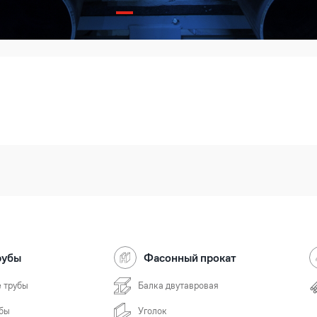
рубы
Фасонный прокат
 трубы
Балка двутавровая
бы
Уголок