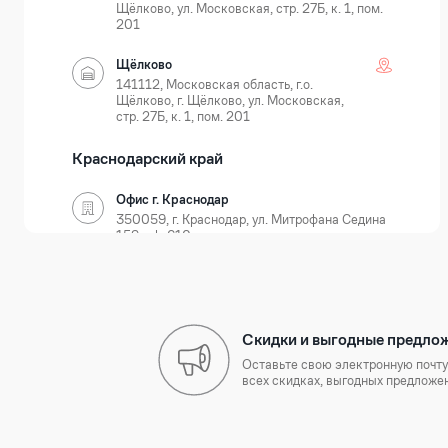
Щёлково, ул. Московская, стр. 27Б, к. 1, пом.
201
Щёлково
141112, Московская область, г.о.
Щёлково, г. Щёлково, ул. Московская,
стр. 27Б, к. 1, пом. 201
Краснодарский край
Офис г. Краснодар
350059, г. Краснодар, ул. Митрофана Седина
159, оф. 610
Краснодар
350059, г. Краснодар, ул. Новороссийская, д.
35
Скидки и выгодные предло
Нижегородская область
Оставьте свою электронную почту
всех скидках, выгодных предложен
Офис г. Нижний Новгород
603105, г. Нижний Новгород, Ошарская 77А,
БЦ Лондон, оф. 801-803