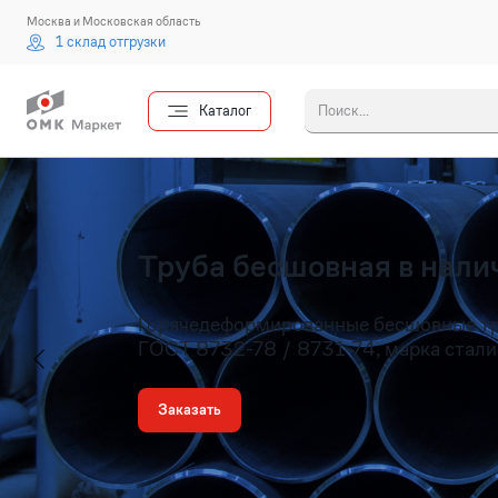
Москва и Московская область
1 склад отгрузки
Каталог
Введите 
Труба бесшовная в налич
Горячедеформированные бесшовные т
ГОСТ 8732-78 / 8731-74, марка стали
Заказать