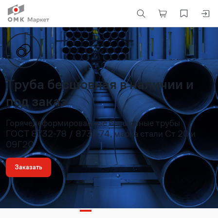
Труба бесшовная в наличии и
под заказ
Горячедеформированные бесшовные трубы
ГОСТ 8732-78 / 8731-74, марка стали Ст 20 и
09Г2С
Заказать