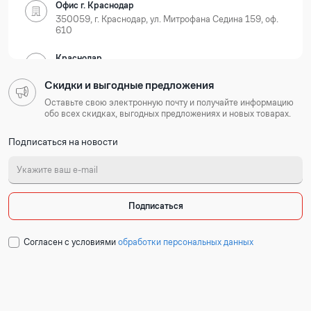
Офис г. Краснодар
350059, г. Краснодар, ул. Митрофана Седина 159, оф.
610
Краснодар
350059, г. Краснодар, ул. Новороссийская, д. 35
Скидки и выгодные предложения
Нижегородская область
Оставьте свою электронную почту и получайте информацию
обо всех скидках, выгодных предложениях и новых товарах.
Офис г. Нижний Новгород
Подписаться на новости
603105, г. Нижний Новгород, Ошарская 77А, БЦ
Лондон, оф. 801-803
Нижний Новгород
603127, г. Нижний Новгород, ул. Коновалова, д. 6
Подписаться
Республика Татарстан
Cогласен с условиями
обработки персональных данных
Офис г. Казань
420054, г. Казань, ул. Техническая 120 корп. 3, 2
подъезд, 2 этаж, офис 204
Набережные Челны