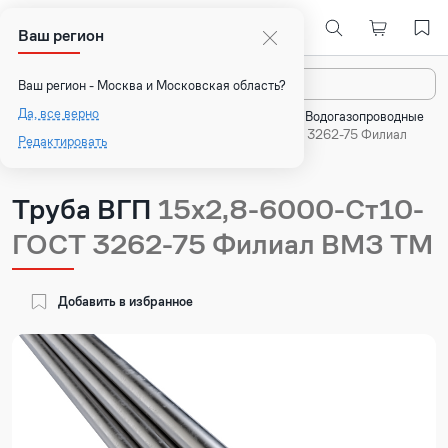
Ваш регион
Назад
Ваш регион - Москва и Московская область?
Да, все верно
Главная
Каталог
Стальные трубы
Водогазопроводные
трубы
Труба ВГП 15х2,8-6000-Ст10- ГОСТ 3262-75 Филиал
Редактировать
ВМЗ ТМ
Труба ВГП
15х2,8-6000-Ст10-
ГОСТ 3262-75 Филиал ВМЗ ТМ
Добавить в избранное