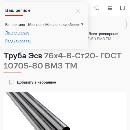
Ваш регион
Назад
Ваш регион - Москва и Московская область?
Да, все верно
Главная
Каталог
Стальные трубы
Электросварные
трубы
Труба Эсв 76х4-В-Ст20- ГОСТ 10705-80 ВМЗ ТМ
Редактировать
Труба Эсв
76х4-В-Ст20- ГОСТ
10705-80 ВМЗ ТМ
Добавить в избранное