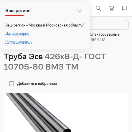
Ваш регион
Назад
Ваш регион - Москва и Московская область?
Да, все верно
Главная
Каталог
Стальные трубы
Электросварные
трубы
Труба Эсв 426х8-Д- ГОСТ 10705-80 ВМЗ ТМ
Редактировать
Труба Эсв
426х8-Д- ГОСТ
10705-80 ВМЗ ТМ
Добавить в избранное