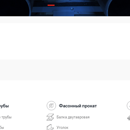
рубы
Фасонный прокат
 трубы
Балка двутавровая
бы
Уголок