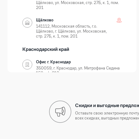
Щёлково, ул. Московская, стр. 27Б, к. 1, пом.
201
Щёлково
141112, Московская область, г.о.
Щёлково, г. Щёлково, ул. Московская,
стр. 27Б, к. 1, пом. 201
Краснодарский край
Офис г. Краснодар
350059, г. Краснодар, ул. Митрофана Седина
159, оф. 610
Краснодар
350059, г. Краснодар, ул. Новороссийская, д.
35
Скидки и выгодные предло
Нижегородская область
Оставьте свою электронную почту
всех скидках, выгодных предложен
Офис г. Нижний Новгород
603105, г. Нижний Новгород, Ошарская 77А,
БЦ Лондон, оф. 801-803