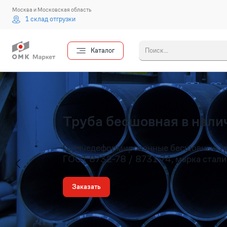
Москва и Московская область
1 склад отгрузки
Каталог
Введите 
Труба бесшовная в налич
Горячедеформированные бесшовные т
ГОСТ 8732-78 / 8731-74, марка стали
Заказать