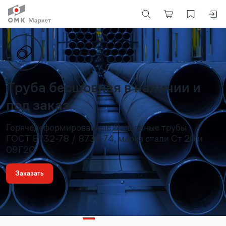
Труба бесшовная в наличии и
под заказ
Горячедеформированные бесшовные трубы
ГОСТ 8732-78 / 8731-74, марка стали Ст 20 и
09Г2С
Заказать