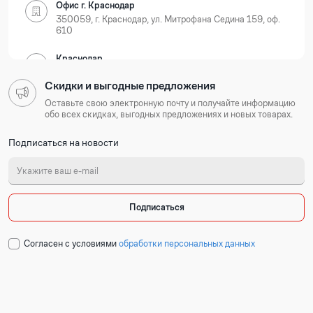
Офис г. Краснодар
350059, г. Краснодар, ул. Митрофана Седина 159, оф.
610
Краснодар
350059, г. Краснодар, ул. Новороссийская, д. 35
Скидки и выгодные предложения
Нижегородская область
Оставьте свою электронную почту и получайте информацию
обо всех скидках, выгодных предложениях и новых товарах.
Офис г. Нижний Новгород
Подписаться на новости
603105, г. Нижний Новгород, Ошарская 77А, БЦ
Лондон, оф. 801-803
Нижний Новгород
603127, г. Нижний Новгород, ул. Коновалова, д. 6
Подписаться
Республика Татарстан
Cогласен с условиями
обработки персональных данных
Офис г. Казань
420054, г. Казань, ул. Техническая 120 корп. 3, 2
подъезд, 2 этаж, офис 204
Набережные Челны