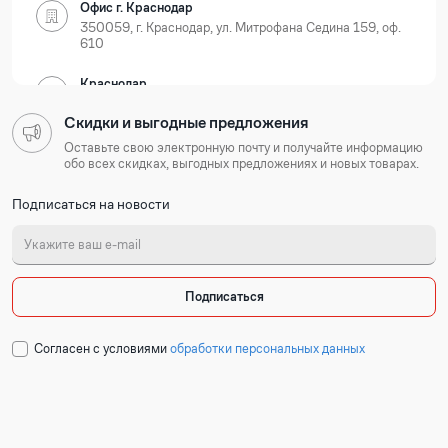
Офис г. Краснодар
350059, г. Краснодар, ул. Митрофана Седина 159, оф.
610
Краснодар
350059, г. Краснодар, ул. Новороссийская, д. 35
Скидки и выгодные предложения
Нижегородская область
Оставьте свою электронную почту и получайте информацию
обо всех скидках, выгодных предложениях и новых товарах.
Офис г. Нижний Новгород
Подписаться на новости
603105, г. Нижний Новгород, Ошарская 77А, БЦ
Лондон, оф. 801-803
Нижний Новгород
603127, г. Нижний Новгород, ул. Коновалова, д. 6
Подписаться
Республика Татарстан
Cогласен с условиями
обработки персональных данных
Офис г. Казань
420054, г. Казань, ул. Техническая 120 корп. 3, 2
подъезд, 2 этаж, офис 204
Набережные Челны