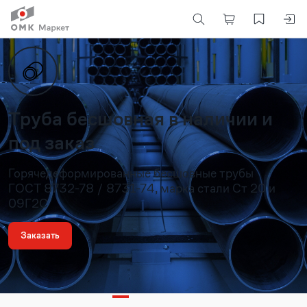
Труба бесшовная в наличии и
под заказ
Горячедеформированные бесшовные трубы
ГОСТ 8732-78 / 8731-74, марка стали Ст 20 и
09Г2С
Заказать