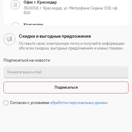
Офис г. Краснодар
350059, г. Краснодар, ул. Митрофана Седина 159, оф.
610
Краснодар
350059, г. Краснодар, ул. Новороссийская, д. 35
Скидки и выгодные предложения
Нижегородская область
Оставьте свою электронную почту и получайте информацию
обо всех скидках, выгодных предложениях и новых товарах.
Офис г. Нижний Новгород
Подписаться на новости
603105, г. Нижний Новгород, Ошарская 77А, БЦ
Лондон, оф. 801-803
Нижний Новгород
603127, г. Нижний Новгород, ул. Коновалова, д. 6
Подписаться
Республика Татарстан
Cогласен с условиями
обработки персональных данных
Офис г. Казань
420054, г. Казань, ул. Техническая 120 корп. 3, 2
подъезд, 2 этаж, офис 204
Набережные Челны