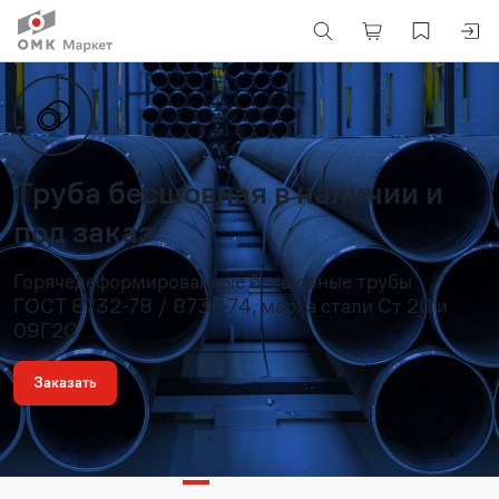
Труба бесшовная в наличии и
под заказ
Горячедеформированные бесшовные трубы
ГОСТ 8732-78 / 8731-74, марка стали Ст 20 и
09Г2С
Заказать