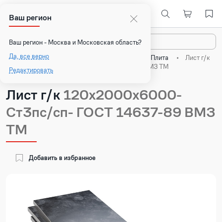
Ваш регион
Назад
Ваш регион - Москва и Московская область?
Да, все верно
Главная
Каталог
Плоский прокат
Плита
Лист г/к
120х2000х6000- Ст3пс/сп- ГОСТ 14637-89 ВМЗ ТМ
Редактировать
Лист г/к
120х2000х6000-
Ст3пс/сп- ГОСТ 14637-89 ВМЗ
ТМ
Добавить в избранное