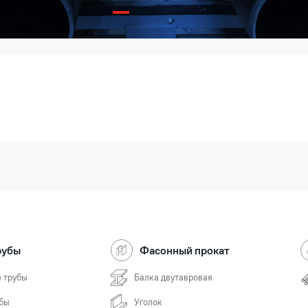
рубы
Фасонный прокат
 трубы
Балка двутавровая
бы
Уголок