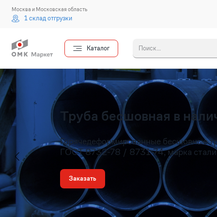
Москва и Московская область
1 склад отгрузки
Каталог
Введите 
Труба бесшовная в налич
Горячедеформированные бесшовные т
ГОСТ 8732-78 / 8731-74, марка стали
Заказать