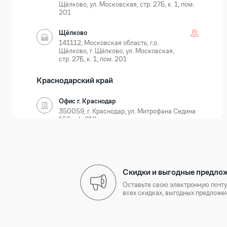
Щёлково, ул. Московская, стр. 27Б, к. 1, пом.
201
Щёлково
141112, Московская область, г.о.
Щёлково, г. Щёлково, ул. Московская,
стр. 27Б, к. 1, пом. 201
Краснодарский край
Офис г. Краснодар
350059, г. Краснодар, ул. Митрофана Седина
159, оф. 610
Краснодар
350059, г. Краснодар, ул. Новороссийская, д.
35
Скидки и выгодные предло
Нижегородская область
Оставьте свою электронную почту
всех скидках, выгодных предложен
Офис г. Нижний Новгород
603105, г. Нижний Новгород, Ошарская 77А,
БЦ Лондон, оф. 801-803