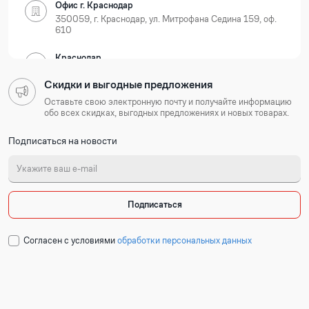
Офис г. Краснодар
350059, г. Краснодар, ул. Митрофана Седина 159, оф.
610
Краснодар
350059, г. Краснодар, ул. Новороссийская, д. 35
Скидки и выгодные предложения
Нижегородская область
Оставьте свою электронную почту и получайте информацию
обо всех скидках, выгодных предложениях и новых товарах.
Офис г. Нижний Новгород
Подписаться на новости
603105, г. Нижний Новгород, Ошарская 77А, БЦ
Лондон, оф. 801-803
Нижний Новгород
603127, г. Нижний Новгород, ул. Коновалова, д. 6
Подписаться
Республика Татарстан
Cогласен с условиями
обработки персональных данных
Офис г. Казань
420054, г. Казань, ул. Техническая 120 корп. 3, 2
подъезд, 2 этаж, офис 204
Набережные Челны