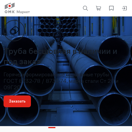
Труба бесшовная в наличии и
под заказ
Горячедеформированные бесшовные трубы
ГОСТ 8732-78 / 8731-74, марка стали Ст 20 и
09Г2С
Заказать