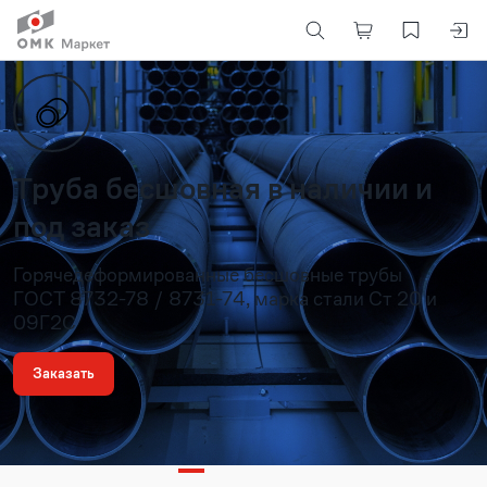
Труба бесшовная в наличии и
под заказ
Горячедеформированные бесшовные трубы
ГОСТ 8732-78 / 8731-74, марка стали Ст 20 и
09Г2С
Заказать