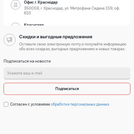
Офис г. Краснодар
350059, г. Краснодар, ул. Митрофана Седина 159, оф.
610
Краснодар
350059, г. Краснодар, ул. Новороссийская, д. 35
Скидки и выгодные предложения
Нижегородская область
Оставьте свою электронную почту и получайте информацию
обо всех скидках, выгодных предложениях и новых товарах.
Офис г. Нижний Новгород
Подписаться на новости
603105, г. Нижний Новгород, Ошарская 77А, БЦ
Лондон, оф. 801-803
Нижний Новгород
603127, г. Нижний Новгород, ул. Коновалова, д. 6
Подписаться
Республика Татарстан
Cогласен с условиями
обработки персональных данных
Офис г. Казань
420054, г. Казань, ул. Техническая 120 корп. 3, 2
подъезд, 2 этаж, офис 204
Набережные Челны