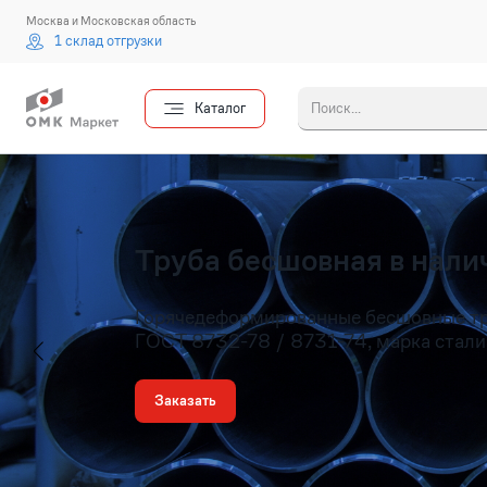
Москва и Московская область
1 склад отгрузки
Каталог
Введите 
Труба бесшовная в налич
Горячедеформированные бесшовные т
ГОСТ 8732-78 / 8731-74, марка стали
Заказать