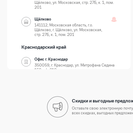
Щёлково, ул. Московская, стр. 27Б, к. 1, пом.
201
Щёлково
141112, Московская область, г.о.
Щёлково, г. Щёлково, ул. Московская,
стр. 27Б, к. 1, пом. 201
Краснодарский край
Офис г. Краснодар
350059, г. Краснодар, ул. Митрофана Седина
159, оф. 610
Краснодар
350059, г. Краснодар, ул. Новороссийская, д.
35
Скидки и выгодные предло
Нижегородская область
Оставьте свою электронную почту
всех скидках, выгодных предложен
Офис г. Нижний Новгород
603105, г. Нижний Новгород, Ошарская 77А,
БЦ Лондон, оф. 801-803