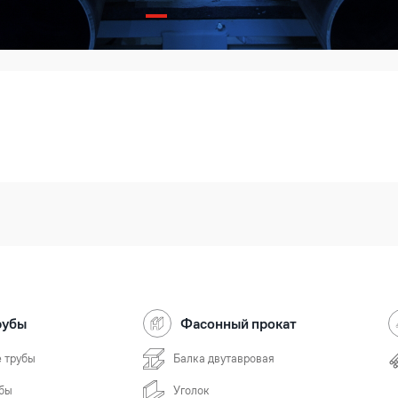
рубы
Фасонный прокат
 трубы
Балка двутавровая
бы
Уголок