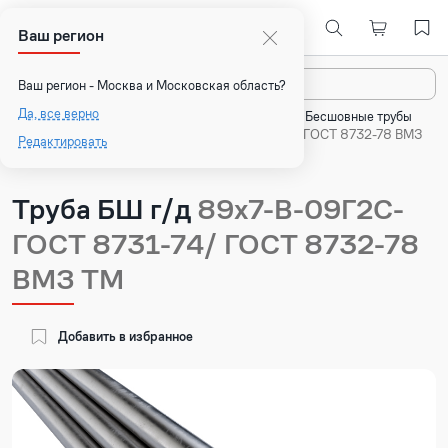
Ваш регион
Назад
Ваш регион - Москва и Московская область?
Да, все верно
Главная
Каталог
Стальные трубы
Бесшовные трубы
Труба БШ г/д 89х7-В-09Г2С- ГОСТ 8731-74/ ГОСТ 8732-78 ВМЗ
Редактировать
ТМ
Труба БШ г/д
89х7-В-09Г2С-
ГОСТ 8731-74/ ГОСТ 8732-78
ВМЗ ТМ
Добавить в избранное