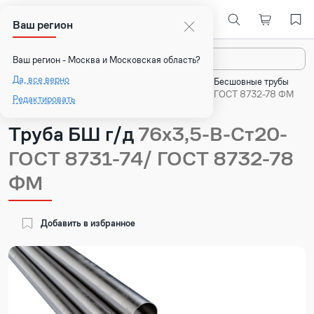
Ваш регион
Назад
Ваш регион - Москва и Московская область?
Да, все верно
Главная
Каталог
Стальные трубы
Бесшовные трубы
Труба БШ г/д 76х3,5-В-Ст20- ГОСТ 8731-74/ ГОСТ 8732-78 ФМ
Редактировать
Труба БШ г/д
76х3,5-В-Ст20-
ГОСТ 8731-74/ ГОСТ 8732-78
ФМ
Добавить в избранное