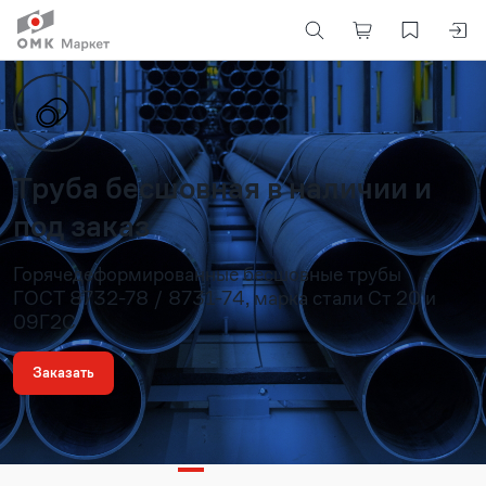
Труба бесшовная в наличии и
под заказ
Горячедеформированные бесшовные трубы
ГОСТ 8732-78 / 8731-74, марка стали Ст 20 и
09Г2С
Заказать