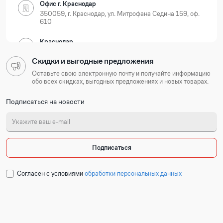
Офис г. Краснодар
350059, г. Краснодар, ул. Митрофана Седина 159, оф.
610
Краснодар
350059, г. Краснодар, ул. Новороссийская, д. 35
Скидки и выгодные предложения
Нижегородская область
Оставьте свою электронную почту и получайте информацию
обо всех скидках, выгодных предложениях и новых товарах.
Офис г. Нижний Новгород
Подписаться на новости
603105, г. Нижний Новгород, Ошарская 77А, БЦ
Лондон, оф. 801-803
Нижний Новгород
603127, г. Нижний Новгород, ул. Коновалова, д. 6
Подписаться
Республика Татарстан
Cогласен с условиями
обработки персональных данных
Офис г. Казань
420054, г. Казань, ул. Техническая 120 корп. 3, 2
подъезд, 2 этаж, офис 204
Набережные Челны