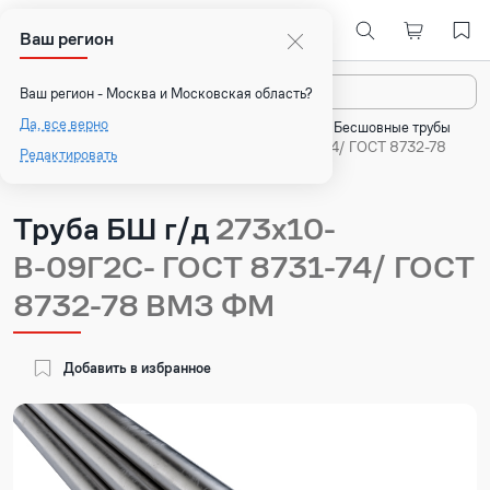
Ваш регион
Назад
Ваш регион - Москва и Московская область?
Да, все верно
Главная
Каталог
Стальные трубы
Бесшовные трубы
Труба БШ г/д 273х10-В-09Г2С- ГОСТ 8731-74/ ГОСТ 8732-78
Редактировать
ВМЗ ФМ
Труба БШ г/д
273х10-
В-09Г2С- ГОСТ 8731-74/ ГОСТ
8732-78 ВМЗ ФМ
Добавить в избранное