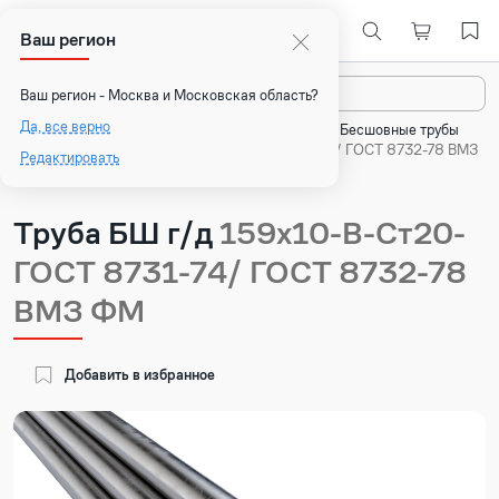
Ваш регион
Назад
Ваш регион - Москва и Московская область?
Да, все верно
Главная
Каталог
Стальные трубы
Бесшовные трубы
Труба БШ г/д 159х10-В-Ст20- ГОСТ 8731-74/ ГОСТ 8732-78 ВМЗ
Редактировать
ФМ
Труба БШ г/д
159х10-В-Ст20-
ГОСТ 8731-74/ ГОСТ 8732-78
ВМЗ ФМ
Добавить в избранное