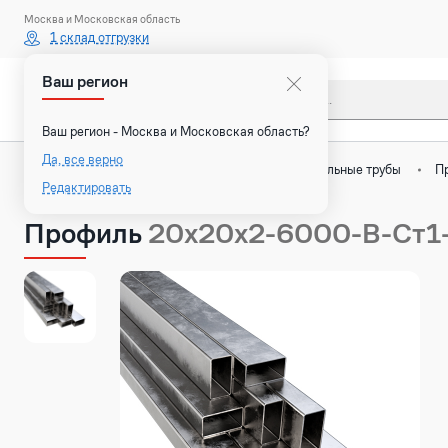
Москва и Московская область
1 склад отгрузки
Ваш регион
Каталог
Ваш регион - Москва и Московская область?
Да, все верно
Назад
Главная
Каталог
Стальные трубы
П
Редактировать
Профиль
20х20х2-6000-В-Ст1-