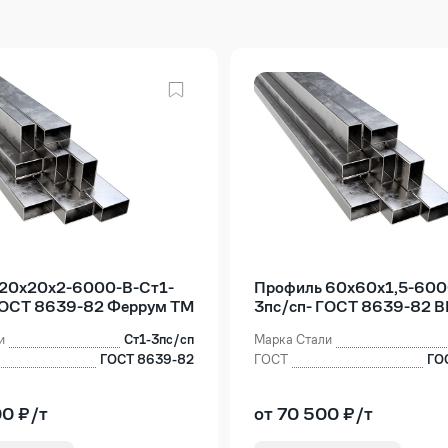
 20х20х2-6000-В-Ст1-
Профиль 60х60х1,5-600
ГОСТ 8639-82 Феррум ТМ
3пс/сп- ГОСТ 8639-82 
и
Ст1-3пс/сп
Марка Стали
ГОСТ 8639-82
ГОСТ
ГО
00 ₽/т
от 70 500 ₽/т