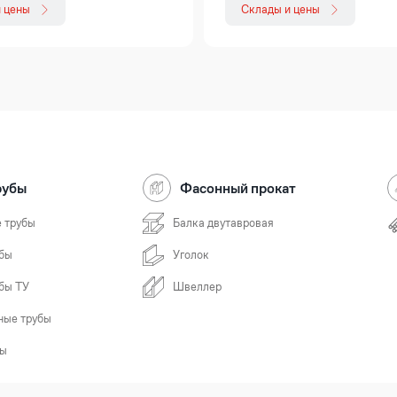
 цены
Склады и цены
рубы
Фасонный прокат
 трубы
Балка двутавровая
бы
Уголок
бы ТУ
Швеллер
ные трубы
бы