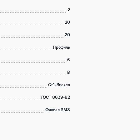
2
20
20
Профиль
6
В
Ст1-3пс/сп
ГОСТ 8639-82
Филиал ВМЗ