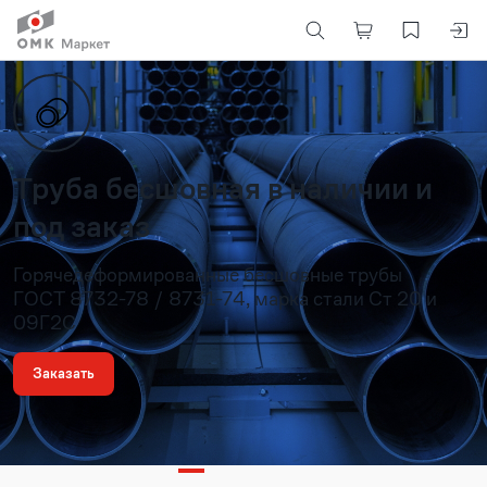
Труба бесшовная в наличии и
под заказ
Горячедеформированные бесшовные трубы
ГОСТ 8732-78 / 8731-74, марка стали Ст 20 и
09Г2С
Заказать