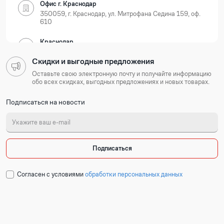
Офис г. Краснодар
350059, г. Краснодар, ул. Митрофана Седина 159, оф.
610
Краснодар
350059, г. Краснодар, ул. Новороссийская, д. 35
Скидки и выгодные предложения
Нижегородская область
Оставьте свою электронную почту и получайте информацию
обо всех скидках, выгодных предложениях и новых товарах.
Офис г. Нижний Новгород
Подписаться на новости
603105, г. Нижний Новгород, Ошарская 77А, БЦ
Лондон, оф. 801-803
Нижний Новгород
603127, г. Нижний Новгород, ул. Коновалова, д. 6
Подписаться
Республика Татарстан
Cогласен с условиями
обработки персональных данных
Офис г. Казань
420054, г. Казань, ул. Техническая 120 корп. 3, 2
подъезд, 2 этаж, офис 204
Набережные Челны