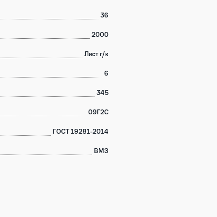
36
2000
Лист г/к
6
345
09Г2С
ГОСТ 19281-2014
ВМЗ