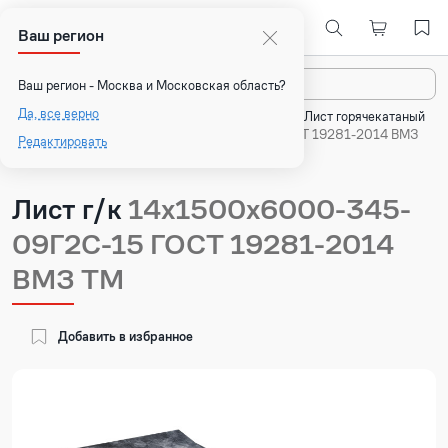
Ваш регион
Назад
Ваш регион - Москва и Московская область?
Да, все верно
Главная
Каталог
Плоский прокат
Лист горячекатаный
Лист г/к 14х1500х6000-345-09Г2С-15 ГОСТ 19281-2014 ВМЗ
Редактировать
ТМ
Лист г/к
14х1500х6000-345-
09Г2С-15 ГОСТ 19281-2014
ВМЗ ТМ
Добавить в избранное